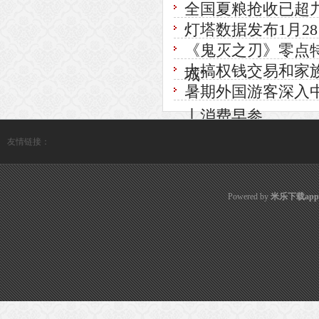
全国夏粮抢收已超九成 
灯塔数据发布1月28
《鬼灭之刃》零点特
大搞权钱交易和家族
城”
暑期外国游客深入中
丨消费早参
友情链接：
Powered by
米乐下载ap